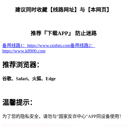
建议同时收藏【线路网址】与【本网页】
推荐『下载APP』 防止迷路
备用线路
1
：
https://www.rznbm.com
备用线路
2
：
https://www.k8900.com
推荐浏览器：
谷歌、Safari、火狐、Edge
温馨提示：
为了您的隐私安全，请勿与"国家反诈中心"APP同设备使用！