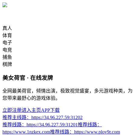
真人
体育
电子
电竞
捕鱼
棋牌
美女荷官 · 在线发牌
全网最美荷官，倾情出演，极致视觉盛宴，多元游戏种类，为
您带来最舒心的游戏体验。
立即注册
进入主页
APP下载
推荐主线路：
https://34.96.227.59:31202
推荐线路：
https://34.96.227.59:31201
推荐线路：
https://www.1nzkex.com
推荐线路：
https://www.plov9r.com