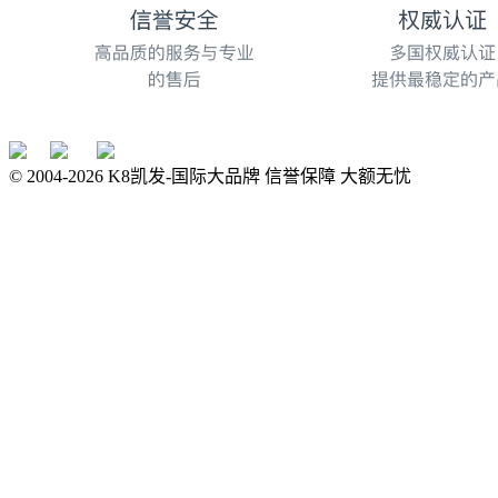
© 2004-
2026
K8凯发-国际大品牌 信誉保障 大额无忧