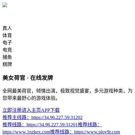
真人
体育
电子
电竞
捕鱼
棋牌
美女荷官 · 在线发牌
全网最美荷官，倾情出演，极致视觉盛宴，多元游戏种类，为
您带来最舒心的游戏体验。
立即注册
进入主页
APP下载
推荐主线路：
https://34.96.227.59:31202
推荐线路：
https://34.96.227.59:31201
推荐线路：
https://www.1nzkex.com
推荐线路：
https://www.plov9r.com