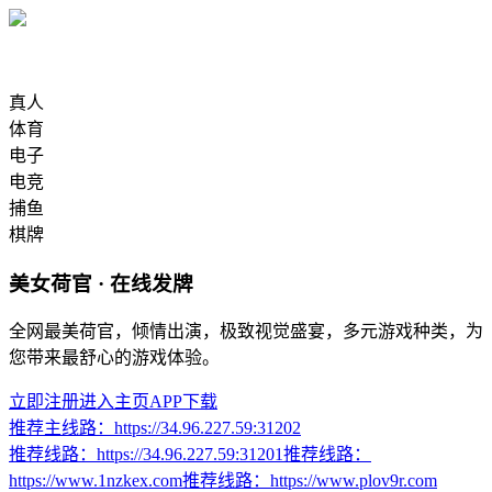
真人
体育
电子
电竞
捕鱼
棋牌
美女荷官 · 在线发牌
全网最美荷官，倾情出演，极致视觉盛宴，多元游戏种类，为
您带来最舒心的游戏体验。
立即注册
进入主页
APP下载
推荐主线路：
https://34.96.227.59:31202
推荐线路：
https://34.96.227.59:31201
推荐线路：
https://www.1nzkex.com
推荐线路：
https://www.plov9r.com