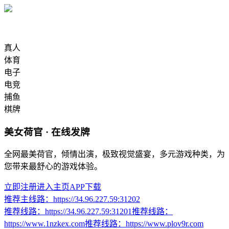
真人
体育
电子
电竞
捕鱼
棋牌
美女荷官 · 在线发牌
全网最美荷官，倾情出演，极致视觉盛宴，多元游戏种类，为
您带来最舒心的游戏体验。
立即注册
进入主页
APP下载
推荐主线路：
https://34.96.227.59:31202
推荐线路：
https://34.96.227.59:31201
推荐线路：
https://www.1nzkex.com
推荐线路：
https://www.plov9r.com