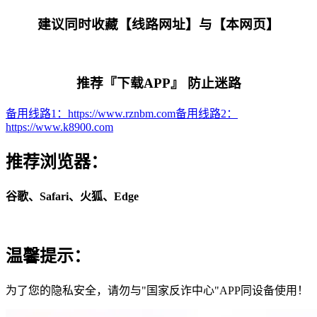
建议同时收藏【线路网址】与【本网页】
推荐『下载APP』 防止迷路
备用线路
1
：
https://www.rznbm.com
备用线路
2
：
https://www.k8900.com
推荐浏览器：
谷歌、Safari、火狐、Edge
温馨提示：
为了您的隐私安全，请勿与"国家反诈中心"APP同设备使用！