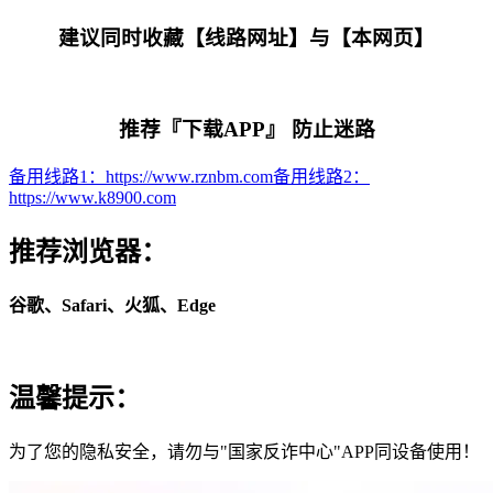
建议同时收藏【线路网址】与【本网页】
推荐『下载APP』 防止迷路
备用线路
1
：
https://www.rznbm.com
备用线路
2
：
https://www.k8900.com
推荐浏览器：
谷歌、Safari、火狐、Edge
温馨提示：
为了您的隐私安全，请勿与"国家反诈中心"APP同设备使用！